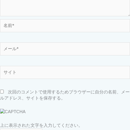
名
前
*
メ
ー
ル
*
サ
イ
ト
次回のコメントで使用するためブラウザーに自分の名前、メー
ルアドレス、サイトを保存する。
上に表示された文字を入力してください。