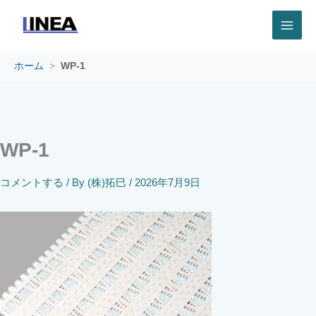
内
容
を
ス
キ
ホーム
>
WP-1
ッ
プ
WP-1
コメントする
/ By
(株)拓巳
/
2026年7月9日