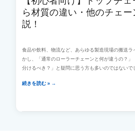
【初心者向け】トップチェ
の
ェ
交
ら材質の違い・他のチェー
ー
換
ン
説！
費
と
用
い
を
う
削
選
食品や飲料、物流など、あらゆる製造現場の搬送ラ
減！
択
かし、「通常のローラーチェーンと何が違うの？」
大
手
分けるべき？」と疑問に思う方も多いのではないで
メ
ー
【初
続きを読む »
カ
心
ー
者
互
向
換
け】
品
ト
の
ッ
選
プ