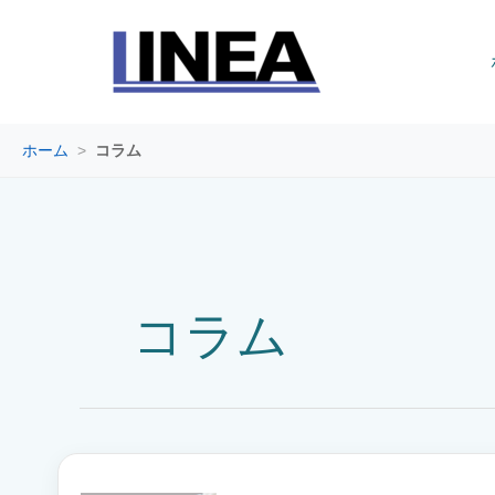
内
容
を
ス
キ
ッ
ホーム
>
コラム
プ
コラム