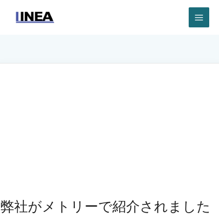
内
容
を
ス
キ
ッ
プ
弊社がメトリーで紹介されました