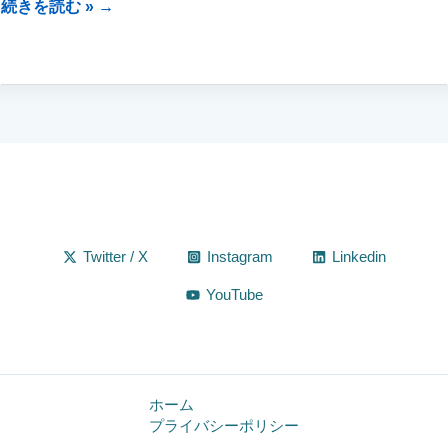
ホ
続きを読む »
ー
ム
ペ
ー
ジ
の
リ
ニ
ュ
ー
ア
ル
Twitter / X
Instagram
Linkedin
YouTube
ホーム
プライバシーポリシー