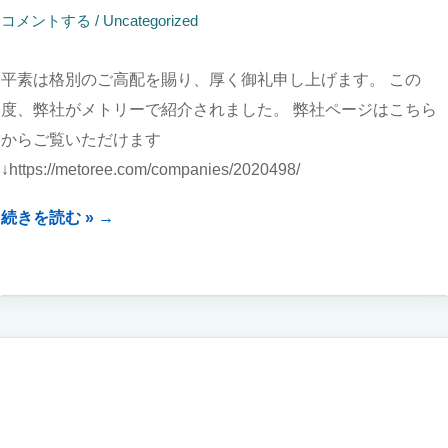
コメントする
/
Uncategorized
平素は格別のご高配を賜り、厚く御礼申し上げます。 この
度、弊社がメトリーで紹介されました。 弊社ページはこちら
からご覧いただけます
↓https://metoree.com/companies/2020498/
弊
続きを読む »
社
が
メ
ト
リ
ー
で
紹
介
さ
れ