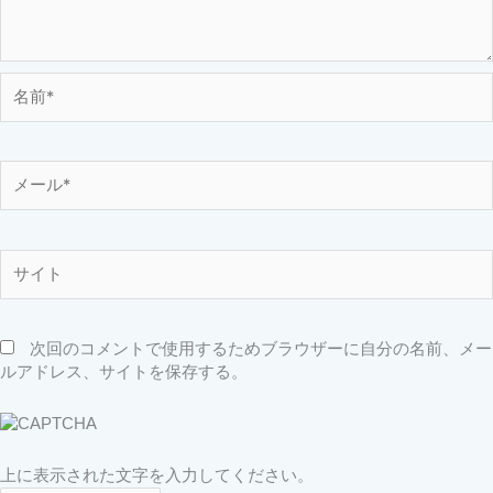
名
前
*
メ
ー
ル
*
サ
イ
ト
次回のコメントで使用するためブラウザーに自分の名前、メー
ルアドレス、サイトを保存する。
上に表示された文字を入力してください。