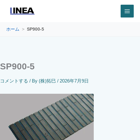
内
容
を
ス
キ
ホーム
>
SP900-5
ッ
プ
SP900-5
コメントする
/ By
(株)拓巳
/
2026年7月9日