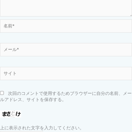
名
前
*
メ
ー
ル
*
サ
イ
ト
次回のコメントで使用するためブラウザーに自分の名前、メー
ルアドレス、サイトを保存する。
上に表示された文字を入力してください。