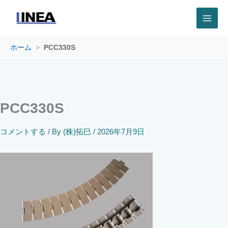
内
容
を
ス
キ
ホーム
>
PCC330S
ッ
プ
PCC330S
コメントする
/ By
(株)拓巳
/
2026年7月9日