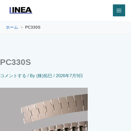
内
容
を
ス
キ
ホーム
>
PC330S
ッ
プ
PC330S
コメントする
/ By
(株)拓巳
/
2026年7月9日