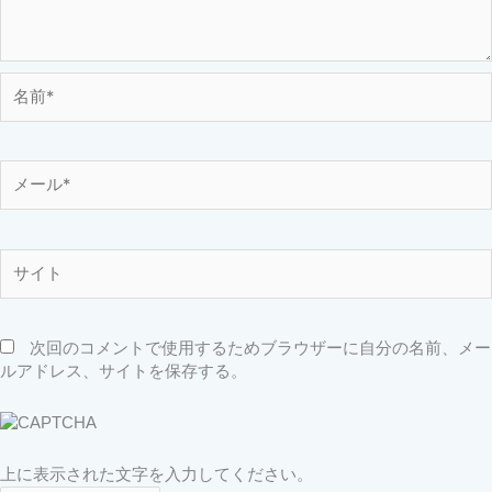
名
前
*
メ
ー
ル
*
サ
イ
ト
次回のコメントで使用するためブラウザーに自分の名前、メー
ルアドレス、サイトを保存する。
上に表示された文字を入力してください。