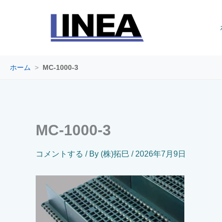
内
容
を
ス
キ
ッ
ホーム
>
MC-1000-3
プ
MC-1000-3
コメントする
/ By
(株)拓巳
/
2026年7月9日